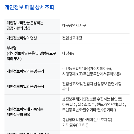
개인정보 파일 상세조회
개인정보파일을 운용하는
대구광역시 서구
공공기관의 명칭
개인정보파일의 명칭
전입신고대장
부서명
(개인정보파일 운용 및 열람등요구
내당4동
처리 부서)
주민등록법제16조(거주지의이동),
개인정보파일의 운영 근거
시행령제60조(주민등록관계서류의보존)
전입신고자 및 전입자 신상정보 관련 사항
개인정보파일의 운영 목적
관리
1) 정보주체(개인정보를 수집하는 본인 등)
이름:필수, 집주소:필수, 핸드폰(연락처):필수,
개인정보파일에 기록되는
주민등록번호:필수 기타:필수( ) 기타( )
개인정보의 항목
2) 법정대리인(14세미만 보호자 등)
기타:필수( ) 기타( )