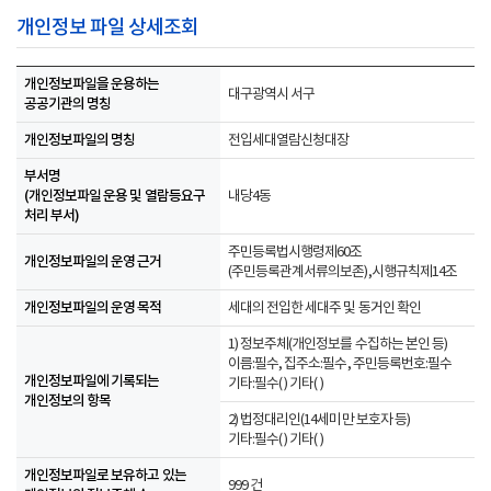
개인정보 파일 상세조회
개인정보파일을 운용하는
대구광역시 서구
공공기관의 명칭
개인정보파일의 명칭
전입세대열람신청대장
부서명
(개인정보파일 운용 및 열람등요구
내당4동
처리 부서)
주민등록법시행령제60조
개인정보파일의 운영 근거
(주민등록관계서류의보존),시행규칙제14조
개인정보파일의 운영 목적
세대의 전입한 세대주 및 동거인 확인
1) 정보주체(개인정보를 수집하는 본인 등)
이름:필수, 집주소:필수, 주민등록번호:필수
개인정보파일에 기록되는
기타:필수( ) 기타( )
개인정보의 항목
2) 법정대리인(14세미만 보호자 등)
기타:필수( ) 기타( )
개인정보파일로 보유하고 있는
999 건