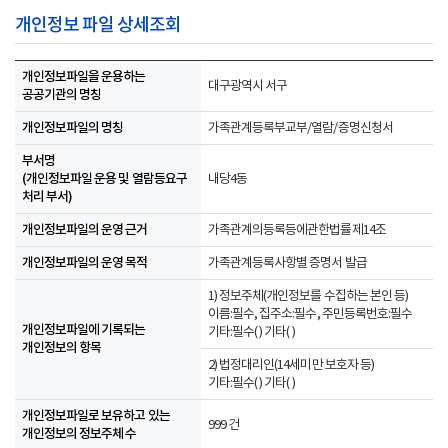
개인정보 파일 상세조회
개인정보파일을 운용하는
대구광역시 서구
공공기관의 명칭
개인정보파일의 명칭
가족관계등록부교부/열람/증명신청서
부서명
(개인정보파일 운용 및 열람등요구
내당4동
처리 부서)
개인정보파일의 운영 근거
가족관계의등록등에관한법률제14조
개인정보파일의 운영 목적
가족관계등록사항별 증명서 발급
1) 정보주체(개인정보를 수집하는 본인 등)
이름:필수, 집주소:필수, 주민등록번호:필수
개인정보파일에 기록되는
기타:필수( ) 기타( )
개인정보의 항목
2) 법정대리인(14세미만 보호자 등)
기타:필수( ) 기타( )
개인정보파일로 보유하고 있는
999 건
개인정보의 정보주체 수