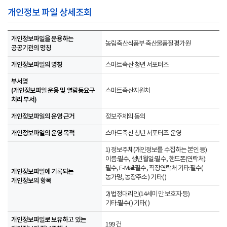
개인정보 파일 상세조회
개인정보파일을 운용하는
농림축산식품부 축산물품질평가원
공공기관의 명칭
개인정보파일의 명칭
스마트축산 청년 서포터즈
부서명
(개인정보파일 운용 및 열람등요구
스마트축산지원처
처리 부서)
개인정보파일의 운영 근거
정보주체의 동의
개인정보파일의 운영 목적
스마트축산 청년 서포터즈 운영
1) 정보주체(개인정보를 수집하는 본인 등)
이름:필수, 생년월일:필수, 핸드폰(연락처):
필수, E-Mail:필수, 직장연락처 기타:필수(
개인정보파일에 기록되는
농가명, 농장주소 ) 기타( )
개인정보의 항목
2) 법정대리인(14세미만 보호자 등)
기타:필수( ) 기타( )
개인정보파일로 보유하고 있는
199 건