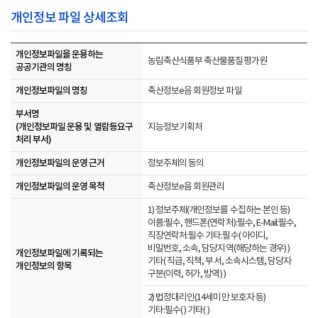
개인정보 파일 상세조회
개인정보파일을 운용하는
농림축산식품부 축산물품질평가원
공공기관의 명칭
개인정보파일의 명칭
축산정보e음 회원정보 파일
부서명
(개인정보파일 운용 및 열람등요구
지능정보기획처
처리 부서)
개인정보파일의 운영 근거
정보주체의 동의
개인정보파일의 운영 목적
축산정보e음 회원관리
1) 정보주체(개인정보를 수집하는 본인 등)
이름:필수, 핸드폰(연락처):필수, E-Mail:필수,
직장연락처:필수 기타:필수( 아이디,
비밀번호, 소속, 담당지역(해당하는 경우) )
개인정보파일에 기록되는
기타( 직급, 직책, 부서, 소속시스템, 담당자
개인정보의 항목
구분(이력, 허가, 방역) )
2) 법정대리인(14세미만 보호자 등)
기타:필수( ) 기타( )