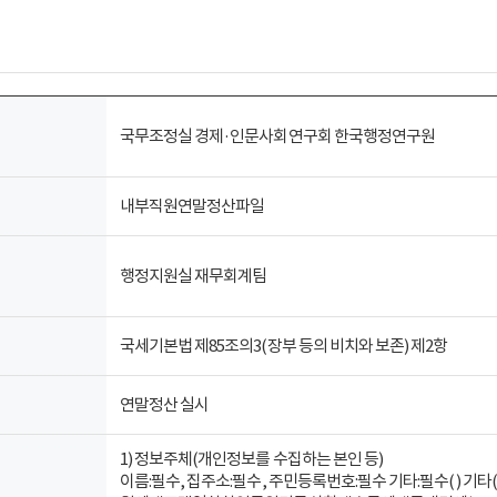
국무조정실 경제·인문사회연구회 한국행정연구원
내부직원연말정산파일
행정지원실 재무회계팀
국세기본법 제85조의3(장부 등의 비치와 보존) 제2항
연말정산 실시
1) 정보주체(개인정보를 수집하는 본인 등)
이름:필수, 집주소:필수, 주민등록번호:필수 기타:필수( )