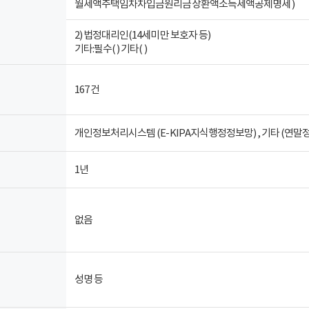
월세액주택임차차입금원리금상환액소득세액공제명세 )
2) 법정대리인(14세미만 보호자 등)
기타:필수( ) 기타( )
167 건
개인정보처리시스템 (E-KIPA지식행정정보망) , 기타 (연말
1년
없음
성명 등