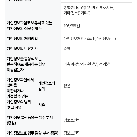
2) 법정대리인(14세미만 보호자 등)
기타:필수( ) 기타( )
개인정보파일로 보유하고 있는
106,988 건
개인정보의 정보주체 수
개인정보의 처리방법
개인정보처리시스템 (축산정보e음)
개인정보의 보유기간
준영구
개인정보를 통상적 또는
반복적으로 제공하는 경우
가축위생방역지원본부, 검역본부
제공받는자
개인정보파일에서
개인정보의
열람을
없음
범위
제한하거나
거절할 수 있는
개인정보의 범위
사유
및 그 사유
개인정보 열람등요구 접수 부서
정보보안팀
(총괄)
개인정보보호 업무 담당 부서(총괄)
정보보안팀