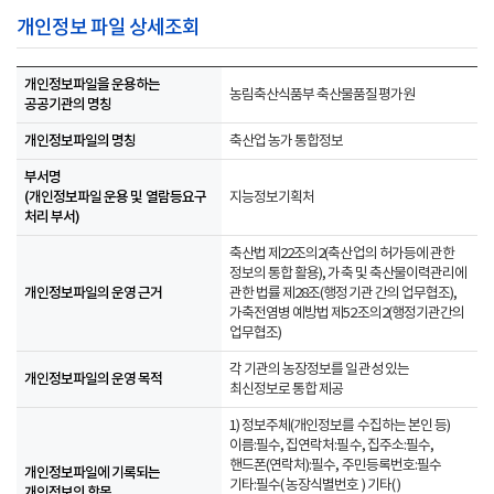
개인정보 파일 상세조회
개인정보파일을 운용하는
농림축산식품부 축산물품질평가원
공공기관의 명칭
개인정보파일의 명칭
축산업 농가 통합정보
부서명
(개인정보파일 운용 및 열람등요구
지능정보기획처
처리 부서)
축산법 제22조의2(축산업의 허가등에 관한
정보의 통합 활용), 가축 및 축산물이력관리에
개인정보파일의 운영 근거
관한 법률 제28조(행정기관 간의 업무협조),
가축전염병 예방법 제52조의2(행정기관간의
업무협조)
각 기관의 농장정보를 일관성 있는
개인정보파일의 운영 목적
최신정보로 통합 제공
1) 정보주체(개인정보를 수집하는 본인 등)
이름:필수, 집연락처:필수, 집주소:필수,
핸드폰(연락처):필수, 주민등록번호:필수
개인정보파일에 기록되는
기타:필수( 농장식별번호 ) 기타( )
개인정보의 항목