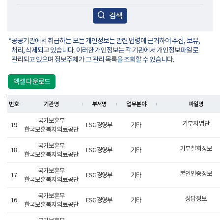
검색
공공기관에서 취급하는 모든 개인정보는 관련 법령에 근거하여 수집, 보유,
처리, 삭제되고 있습니다. 이러한 개인정보는 각 기관에서 개인정보파일로
관리되고 있으며 정보주체가 그 관리 목록을 조회할 수 있습니다.
엑셀 다운로드
번호
기관명
부서명
업무분야
파일명
국가보훈부
기부자명단
19
ESG경영부
기타
한국보훈복지의료공단
국가보훈부
기부철회정보
18
ESG경영부
기타
한국보훈복지의료공단
국가보훈부
본인인증정보
17
ESG경영부
기타
한국보훈복지의료공단
국가보훈부
상담정보
16
ESG경영부
기타
한국보훈복지의료공단