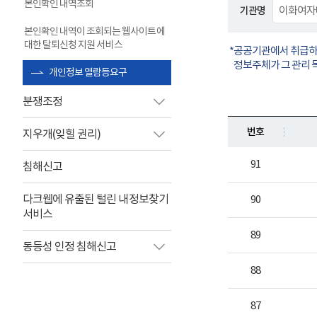
본인확인 내역조회
기관명
본인확인 내역이 조회되는 웹사이트에
대한 탈퇴신청 지원 서비스
공공기관에서 취급하는
정보주체가 그 관리 
개인정보 열람등요구
분쟁조정
번호
지우개(잊힐 권리)
91
침해신고
다크웹에 유출된 털린 내정보찾기
90
서비스
89
동등성 인정 침해신고
88
87