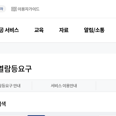
이용자가이드
자
공 서비스
교육
자료
알림/소통
열람등요구
람등요구 안내
서비스 이용안내
검색