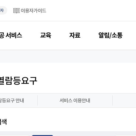
이용자가이드
자
공 서비스
교육
자료
알림/소통
열람등요구
람등요구 안내
서비스 이용안내
검색