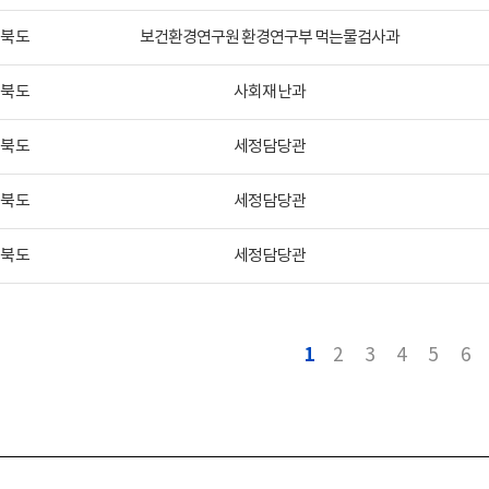
청북도
보건환경연구원 환경연구부 먹는물검사과
청북도
사회재난과
청북도
세정담당관
청북도
세정담당관
청북도
세정담당관
1
2
3
4
5
6