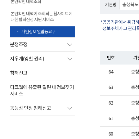
본인확인 내역조회
기관명
본인확인 내역이 조회되는 웹사이트에
대한 탈퇴신청 지원 서비스
공공기관에서 취급하는
정보주체가 그 관리 
개인정보 열람등요구
분쟁조정
번호
기
지우개(잊힐 권리)
64
충
침해신고
다크웹에 유출된 털린 내정보찾기
63
충
서비스
62
충
동등성 인정 침해신고
61
충
60
충