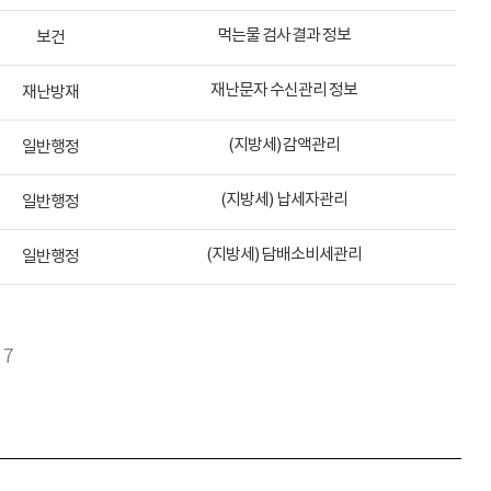
먹는물 검사결과 정보
보건
재난문자 수신관리 정보
재난방재
(지방세) 감액관리
일반행정
(지방세) 납세자관리
일반행정
(지방세) 담배소비세관리
일반행정
7