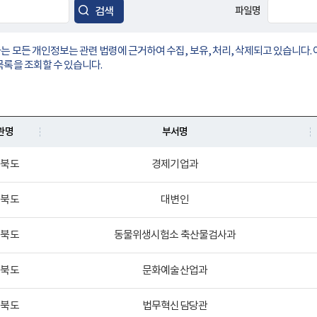
검색
파일명
 모든 개인정보는 관련 법령에 근거하여 수집, 보유, 처리, 삭제되고 있습니다
목록을 조회할 수 있습니다.
관명
부서명
청북도
경제기업과
청북도
대변인
청북도
동물위생시험소 축산물검사과
청북도
문화예술산업과
청북도
법무혁신담당관