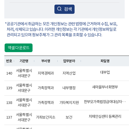
검색
공공기관에서 취급하는 모든 개인정보는 관련 법령에 근거하여 수집, 보유,
처리, 삭제되고 있습니다. 이러한 개인정보는 각 기관에서 개인정보파일로
관리되고 있으며 정보주체가 그 관리 목록을 조회할 수 있습니다.
엑셀 다운로드
번호
기관명
부서명
업무분야
파일명
서울특별시
대부업
140
지역경제과
지역산업
서대문구
서울특별시
새마을부녀회명부
139
가족정책과
내부행정
서대문구
서울특별시
한부모가족법정급여대상자관리
138
가족정책과
기타복지지원
서대문구
서울특별시
치매안심센터 등록관리
137
가좌보건지소
보건
서대문구