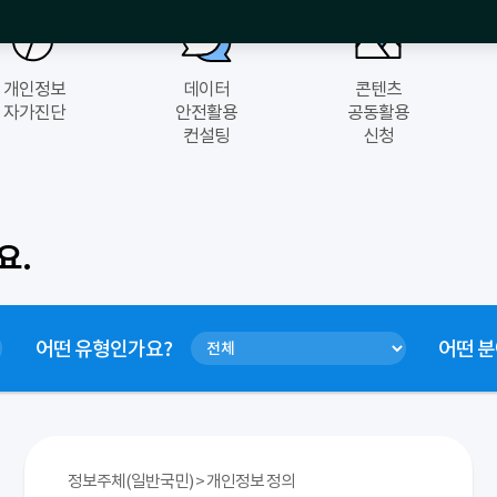
개인정보
데이터
콘텐츠
자가진단
안전활용
공동활용
컨설팅
신청
요.
어떤
유형
인가요?
어떤
분
정보주체(일반국민) > 개인정보 정의