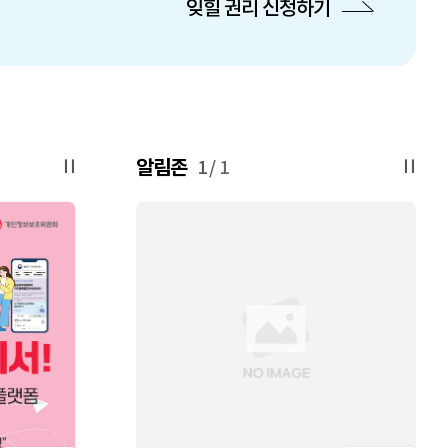
잊힐 권리 신청하기
알림존
1
/
1